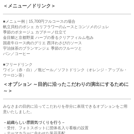
＜メニュー／ドリンク＞
■メニュー例｜15,700円フルコースの場合
帆立貝柱のポシェ カリフラワーのムースとコンソメのジュレ
季節のポタージュ カプチーノ仕立て
金目鯛と京都野菜 ハーブの香るクリアフィルム包み
国産牛ロース肉のグリエ 西洋わさびのソース
宇治抹茶のブランマンジェ 季節のフルーツと
パン／コーヒー
■フリードリンク
ワイン（赤・白）／瓶ビール／ソフトドリンク（オレンジ・アップル・
ウーロン茶）
＜オプション ～目的に沿ったこだわりの演出にするために
～＞
みなさまの目的に沿ってこだわりを存分に表現できるオプションをご用
意いたしました。
－組織らしい雰囲気づくりを行う－
・受付、フォトスポットに団体名入り看板の設置
・テーマカラーに合わせた装花手配