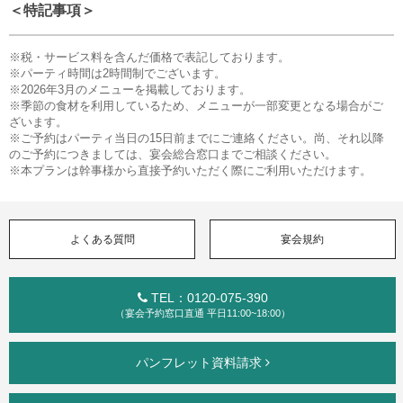
＜特記事項＞
※税・サービス料を含んだ価格で表記しております。
※パーティ時間は2時間制でございます。
※2026年3月のメニューを掲載しております。
※季節の食材を利用しているため、メニューが一部変更となる場合がご
ざいます。
※ご予約はパーティ当日の15日前までにご連絡ください。尚、それ以降
のご予約につきましては、宴会総合窓口までご相談ください。
※本プランは幹事様から直接予約いただく際にご利用いただけます。
よくある質問
宴会規約
TEL：0120-075-390
（宴会予約窓口直通 平日11:00~18:00）
パンフレット資料請求