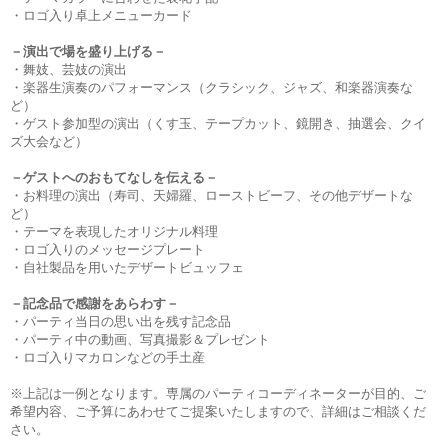
・ロゴ入り卓上メニューカード
－演出で場を盛り上げる－
・舞妓、芸妓の演出
・楽器生演奏のパフォーマンス（クラシック、ジャズ、和楽器演奏な
ど）
・ゲスト参加型の演出（くす玉、テープカット、鏡開き、抽選会、クイ
ズ大会など）
－ゲストへのおもてなしを伝える－
・お料理の演出（寿司、天婦羅、ローストビーフ、その他デザートな
ど）
・テーマを表現したオリジナル料理
・ロゴ入りのメッセージプレート
・自社製品を用いたデザートビュッフェ
－記念品で感謝をあらわす－
・パーティ当日の思い出を残す記念品
・パーティ中の動画、写真撮影＆プレゼント
・ロゴ入りマカロンなどの手土産
※上記は一例となります。専属のパーティコーディネーターが目的、ご
希望内容、ご予算にあわせてご提案いたしますので、詳細はご相談くだ
さい。