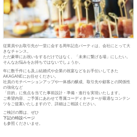
従業員やお取引先が一堂に会する周年記念パーティは、会社にとって大
きなチャンス。
ただ豪華にお祝いをするだけではなく、「未来に繋げる場」にしたい。
そんなお悩みをお持ちではないでしょうか。
年に数千件にも及ぶ結婚式や企業の祝宴などをお手伝いしてきた
AKAGANEにお任せください。
社員のモチベーションアップや一体感の醸成、取引先や顧客との関係性
の強化など
「目的」に焦点を当てた事前設計・準備・進行を実現いたします。
ご希望内容、ご予算にあわせて専属コーディネーターが最適なコンテン
ツをご提案いたしますので、詳細はご相談ください。
ご検討の際は、ぜひ
下記の特設ページ
も参照くださいませ。