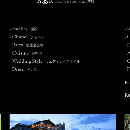
Facility
B
-
施設
-
Chapel
C
-
チャペル
-
Party
D
-
披露宴会場
-
Cuisine
A
-
お料理
-
Wedding Style
G
-
ウエディングスタイル
-
Dress
-
ドレス
-
P
R