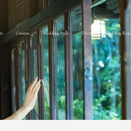
ty
Cuisine
Wedding Style
Dress
Wedding Repo