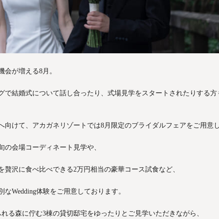
機会が増える8月。
グで結婚式について話し合ったり、式場見学をスタートされたりする方
へ向けて、アカガネリゾートでは8月限定のブライダルフェアをご用意
旬の会場コーディネート見学や、
を贅沢に食べ比べできる2万円相当の豪華コース試食など、
なWedding体験をご用意しております。
あふれる森に佇む3棟の貸切邸宅をゆったりとご見学いただきながら、