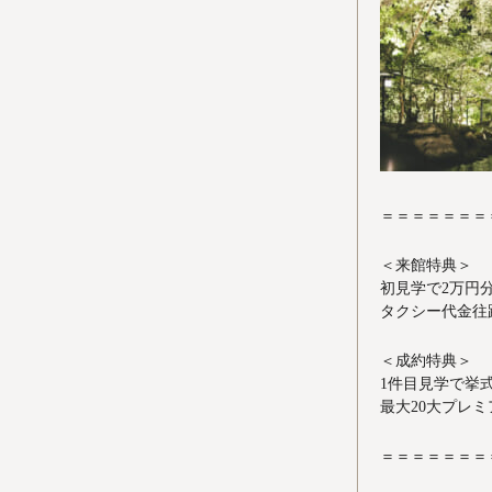
＝＝＝＝＝＝＝
＜来館特典＞
初見学で2万円
タクシー代金往路
＜成約特典＞
1件目見学で挙式
最大20大プレ
＝＝＝＝＝＝＝