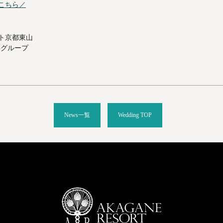
こちら／
ト京都東山
NGグループ
News一覧
Wedding TOP